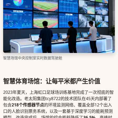
智慧场馆中央控制室实时数据驾驶舱
智慧体育场馆：让每平米都产生价值
2023年夏天，上海虹口足球场训练基地完成了一次彻底的智
能化改造。老太阳集团tcy8722的技术团队在45天内部署了
包含
218个传感器节点
的环境监测网络、覆盖全部12个出入
口的人脸识别票务系统，以及一套基于深度学习的能耗预测
模型。改造完成后，场馆的综合能耗降低了
36.5%
，高峰时