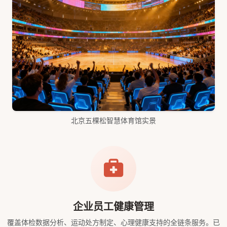
北京五棵松智慧体育馆实景
企业员工健康管理
覆盖体检数据分析、运动处方制定、心理健康支持的全链条服务。已