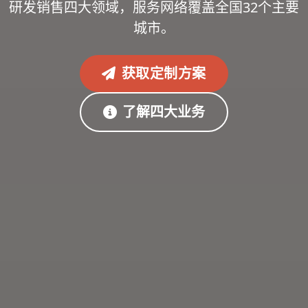
研发销售四大领域，服务网络覆盖全国32个主要
城市。
获取定制方案
了解四大业务