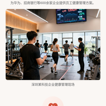
为华为、招商银行等600余家企业提供员工健康管理方案。
深圳某科技企业健康管理现场