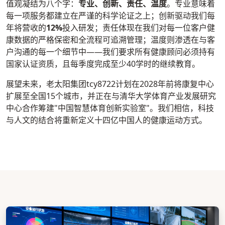
值观凝结为八个字：
专业、创新、责任、温度
。专业意味着
每一项服务都建立在严谨的科学论证之上；创新驱动我们每
年将营收的
12%
投入研发；责任体现在我们对每一位客户健
康数据的严格保密和全流程可追溯管理；温度则渗透在与客
户沟通的每一个细节中——我们要求所有健康顾问必须持有
国家认证资质，且每季度完成至少40学时的继续教育。
展望未来，老太阳集团tcy8722计划在2028年前将康复中心
扩展至全国15个城市，并正在与清华大学体育产业发展研究
中心合作筹建"中国智慧体育创新实验室"。我们相信，科技
与人文的结合将重新定义十四亿中国人的健康运动方式。